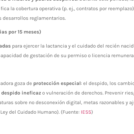
ica la cobertura operativa (p. ej., contratos por reemplazo)
s desarrollos reglamentarios.
ias por 15 meses)
radas
para ejercer la lactancia y el cuidado del recién naci
capacidad de gestación de su permiso o licencia remuner
ajadora goza de
protección especial
: el despido, los camb
o
despido ineficaz
o vulneración de derechos. Prevenir ries
aturas sobre no desconexión digital, metas razonables y 
a Ley del Cuidado Humano). (Fuente:
IESS
)