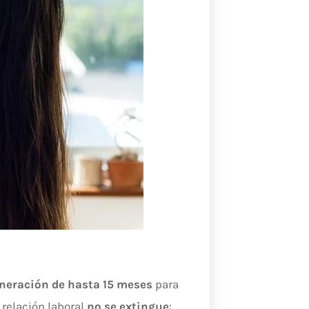
uneración de hasta 15 meses
para
a relación laboral
no se extingue
: